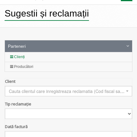
naviga
Sugestii și reclamații
Parteneri
Clienți
Producători
Client
Cauta clientul care inregistreaza reclamatia (Cod fiscal sau Nume)
Tip reclamație
Dată factură